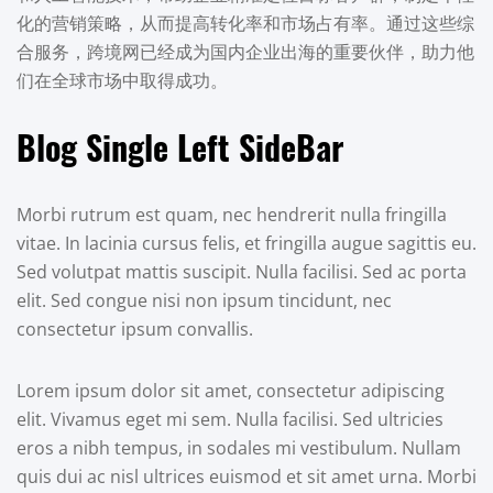
化的营销策略，从而提高转化率和市场占有率。通过这些综
合服务，跨境网已经成为国内企业出海的重要伙伴，助力他
们在全球市场中取得成功。
Blog Single Left SideBar
Morbi rutrum est quam, nec hendrerit nulla fringilla
vitae. In lacinia cursus felis, et fringilla augue sagittis eu.
Sed volutpat mattis suscipit. Nulla facilisi. Sed ac porta
elit. Sed congue nisi non ipsum tincidunt, nec
consectetur ipsum convallis.
Lorem ipsum dolor sit amet, consectetur adipiscing
elit. Vivamus eget mi sem. Nulla facilisi. Sed ultricies
eros a nibh tempus, in sodales mi vestibulum. Nullam
quis dui ac nisl ultrices euismod et sit amet urna. Morbi